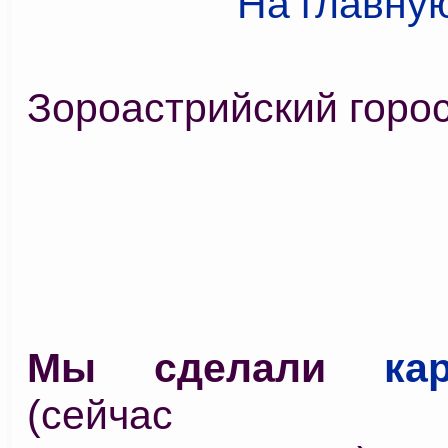
На главну
Зороастрийский горо
Мы сделали
ка
(сейчас у