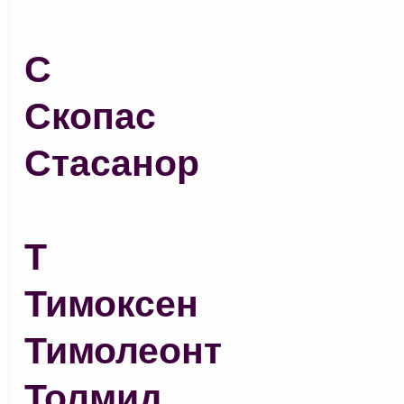
С
Скопас
Стасанор
Т
Тимоксен
Тимолеонт
Толмид