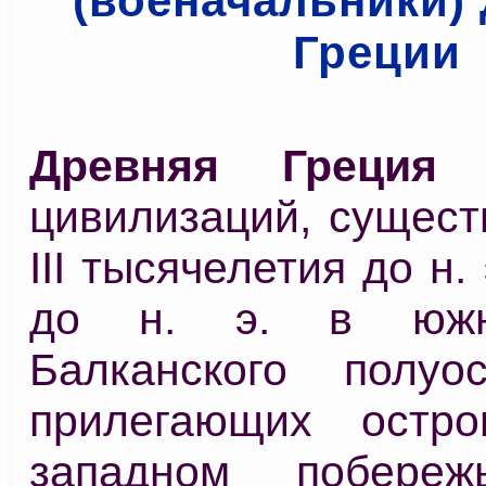
(военачальники)
Греции
Древняя Греция
–
цивилизаций, сущест
III тысячелетия до н. 
до н. э. в южн
Балканского полуо
прилегающих остр
западном побере