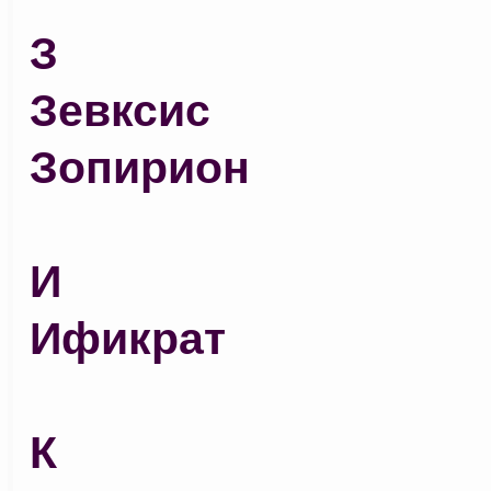
З
Зевксис
Зопирион
И
Ификрат
К