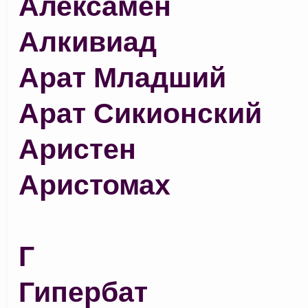
Алексамен
Алкивиад
Арат Младший
Арат Сикионский
Аристен
Аристомах
Г
Гипербат