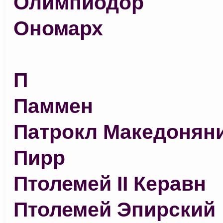
Олимпиодор
Ономарх
П
Паммен
Патрокл Македонян
Пирр
Птолемей II Керавн
Птолемей Эпирский