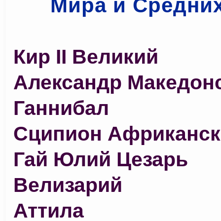
Мира и Средних
Кир II Великий
Александр Македон
Ганнибал
Сципион Африканск
Гай Юлий Цезарь
Велизарий
Аттила