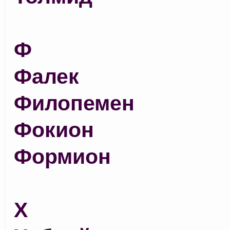
Ф
Фалек
Филопемен
Фокион
Формион
Х