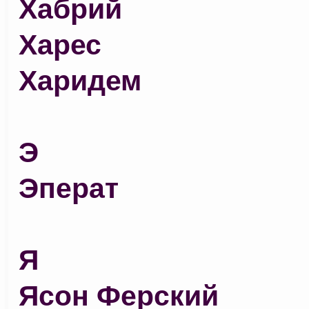
Хабрий
Харес
Харидем
Э
Эперат
Я
Ясон Ферский