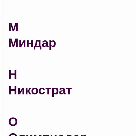
М
Миндар
Н
Никострат
О