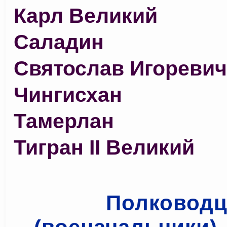
Карл Великий
Саладин
Святослав Игоревич
Чингисхан
Тамерлан
Тигран II Великий
Полковод