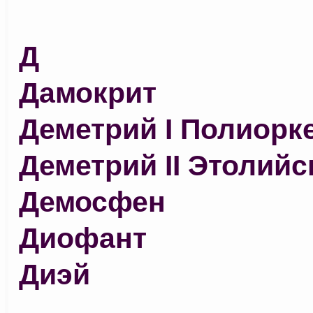
Д
Дамокрит
Деметрий I Полиорк
Деметрий II Этолийс
Демосфен
Диофант
Диэй