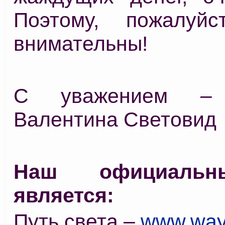
Поэтому, пожалуйс
внимательны!
С уважением –
Валентина Световид
Наш официальн
является:
Путь света –
www.way