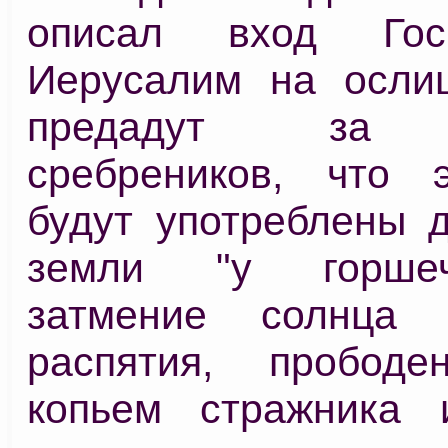
описал вход Гос
Иерусалим на ослиц
предадут за т
сребреников, что 
будут употреблены д
земли "у горшеч
затмение солнца
распятия, прободе
копьем стражника 